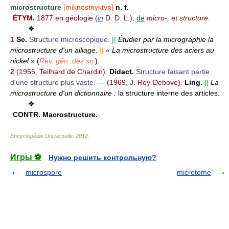
microstructure
[mikʀostʀyktyʀ]
n. f.
ÉTYM.
1877 en géologie (
in
D. D. L.);
de
micro-,
et
structure.
❖
1
Sc.
Structure microscopique.
||
Étudier par la micrographie la
microstructure d'un alliage.
||
« La microstructure des aciers au
nickel »
(
Rev. gén. des sc.
).
2
(1955, Teilhard de Chardin).
Didact.
Structure faisant partie
d'une structure plus vaste.
—
(1969, J. Rey-Debove).
Ling.
||
La
microstructure d'un dictionnaire :
la structure interne des articles.
❖
CONTR.
Macrostructure.
Encyclopédie Universelle
.
2012
.
Игры ⚽
Нужно решить контрольную?
microspore
microtome