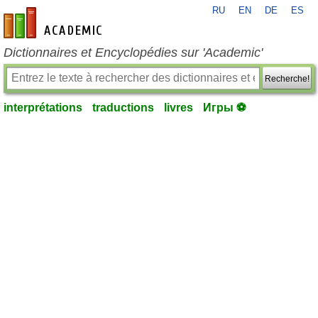
RU
EN
DE
ES
fr-academic.com
Dictionnaires et Encyclopédies sur 'Academic'
Recherche!
interprétations
traductions
livres
Игры ⚽