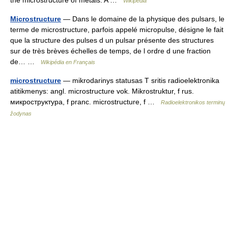
the microstructure of metals. A …
Wikipedia
Microstructure
— Dans le domaine de la physique des pulsars, le
terme de microstructure, parfois appelé micropulse, désigne le fait
que la structure des pulses d un pulsar présente des structures
sur de très brèves échelles de temps, de l ordre d une fraction
de… …
Wikipédia en Français
microstructure
— mikrodarinys statusas T sritis radioelektronika
atitikmenys: angl. microstructure vok. Mikrostruktur, f rus.
микроструктура, f pranc. microstructure, f …
Radioelektronikos terminų
žodynas