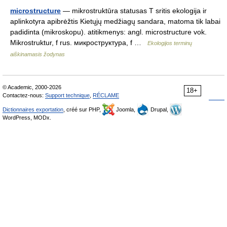
microstructure
— mikrostruktūra statusas T sritis ekologija ir
aplinkotyra apibrėžtis Kietųjų medžiagų sandara, matoma tik labai
padidinta (mikroskopu). atitikmenys: angl. microstructure vok.
Mikrostruktur, f rus. микроструктура, f …
Ekologijos terminų
aiškinamasis žodynas
© Academic, 2000-2026
18+
Contactez-nous:
Support technique
,
RÉCLAME
Dictionnaires exportation
, créé sur PHP,
Joomla,
Drupal,
WordPress, MODx.