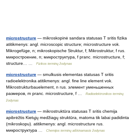
microstructure
— mikroskopinė sandara statusas T sritis fizika
atitikmenys: angl. microscopic structure; microstructure vok.
Mikrogefüge, n; mikroskopische Struktur, f; Mikrostruktur, f rus.
микростроение, n; микроструктура, f pranc. microstructure, f;
structure… …
Fizikos terminų žodynas
microstructure
— smulkusis elementas statusas T sritis
radioelektronika atitikmenys: angl. fine line element vok.
Mikrostrukturbauelement, n rus. элемент уменьшенных
размеров, m pranc. microstructure, f …
Radioelektronikos terminų
žodynas
microstructure
— mikrostruktūra statusas T sritis chemija
apibrėžtis Kietųjų medžiagų struktūra, matoma tik labai padidinta
(mikroskopu). atitikmenys: angl. microstructure rus.
микроструктура …
Chemijos terminų aiškinamasis žodynas