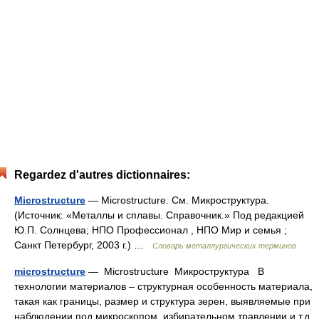
Regardez d'autres dictionnaires:
Microstructure
— Microstructure. См. Микроструктура.
(Источник: «Металлы и сплавы. Справочник.» Под редакцией
Ю.П. Солнцева; НПО Профессионал , НПО Мир и семья ;
Санкт Петербург, 2003 г.) …
Словарь металлургических терминов
microstructure
— Microstructure Микроструктура В
технологии материалов – структурная особенность материала,
такая как границы, размер и структура зерен, выявляемые при
наблюдении под микроскопом, избирательном травлении и т.д.