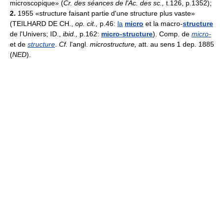
microscopique» (
Cr. des séances de l'Ac. des sc.,
t.126, p.1352);
2.
1955 «structure faisant partie d'une structure plus vaste»
(TEILHARD DE CH.,
op. cit.,
p.46:
la
micro
et la macro-
structure
de l'Univers; ID.,
ibid.,
p.162:
micro-structure
). Comp. de
micro-
et de
structure
.
Cf.
l'angl.
microstructure,
att. au sens 1 dep. 1885
(
NED
).