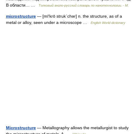
В области… …
Толковый англо-русский словарь по нанотехнологии. - М.
microstructure
— [mī′krō struk΄chər] n. the structure, as of a
metal or alloy, seen under a microscope …
English World dictionary
Microstructure
— Metallography allows the metallurgist to study