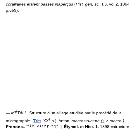
coralliaires étaient passés inaperçus
(
Hist. gén. sc.,
t.3, vol.2, 1964
p.669).
—
MÉTALL.
Structure d'un alliage étudiée par le procédé de la
e
micrographie. (
Dict
. XX
s.). Anton.
macrostructure (
s
.v. macro-).
Prononc.:
[
].
Étymol. et Hist. 1.
1898 «structure